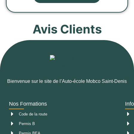
Avis Clients
Bienvenue sur le site de l’Auto-école Mobco Saint-Denis
Nos Formations
Inf
Code de la route
Permis B
Permis BEA