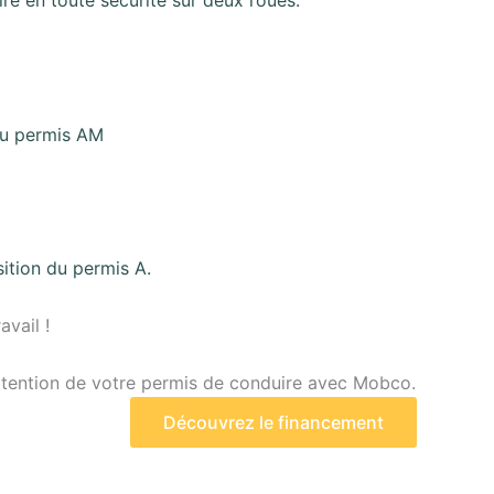
e en toute sécurité sur deux roues.
du permis AM
sition du permis A.
vail !
’obtention de votre permis de conduire avec Mobco.
Découvrez le financement