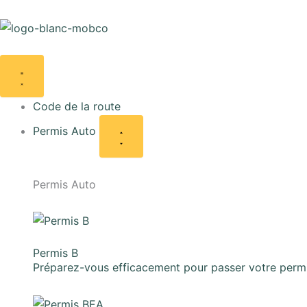
Aller
au
contenu
Fermer
Ouvrir
Fermer
Ouvrir
Fermer
Ouvrir
Fermer
Ouvrir
Financements
Financements
Blog
Blog
Permis
Permis
Permis
Permis
Auto
Auto
moto
moto
Code de la route
Permis Auto
Permis Auto
Permis B
Préparez-vous efficacement pour passer votre perm